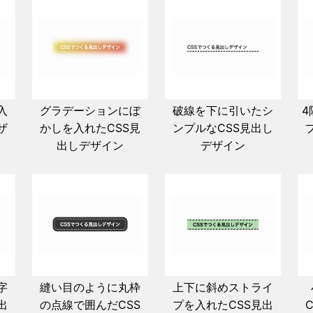
入
グラデーションにぼ
破線を下に引いたシ
4
ザ
かしを入れたCSS見
ンプルなCSS見出し
出しデザイン
デザイン
字
縫い目のように丸枠
上下に斜めストライ
出
の点線で囲んだCSS
プを入れたCSS見出