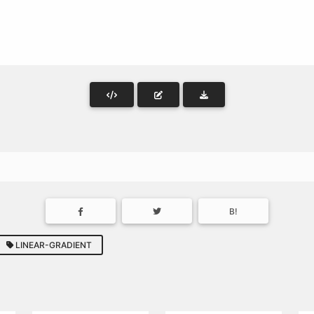
。
B!
LINEAR-GRADIENT