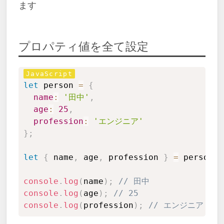
ます
プロパティ値を全て設定
Copy
let
 person 
=
{
name
:
'田中'
,
age
:
25
,
profession
:
'エンジニア'
}
;
let
{
 name
,
 age
,
 profession 
}
=
 person
;
console
.
log
(
name
)
;
// 田中
console
.
log
(
age
)
;
// 25
console
.
log
(
profession
)
;
// エンジニア