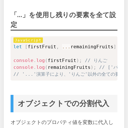
「...」を使用し残りの要素を全て設
定
Copy
let
[
firstFruit
,
...
remainingFruits
]
=
[
console
.
log
(
firstFruit
)
;
// りんご
console
.
log
(
remainingFruits
)
;
// ['バナ
// '...'演算子により、'りんご'以外の全ての要素がr
オブジェクトでの分割代入
オブジェクトのプロパティ値を変数に代入し