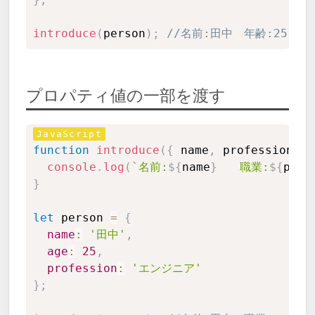
introduce
(
person
)
;
//名前:田中　年齢:25　
プロパティ値の一部を渡す
Copy
function
introduce
(
{
 name
,
 profession 
}
)
console
.
log
(
`
名前:
${
name
}
　　職業:
${
prof
}
let
 person 
=
{
name
:
'田中'
,
age
:
25
,
profession
:
'エンジニア'
}
;