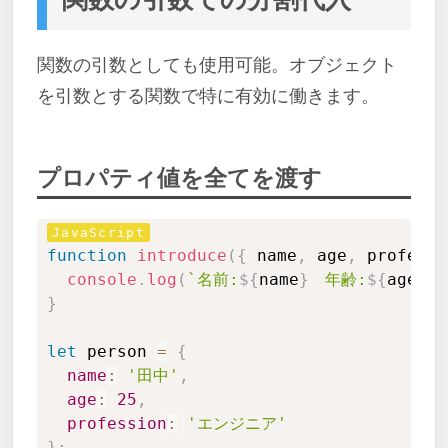
関数の引数としても使用可能。オブジェクト
を引数とする関数で特に有効に働きます。
プロパティ値を全てを渡す
Copy
function
introduce
(
{
 name
,
 age
,
 professi
console
.
log
(
`
名前:
${
name
}
　年齢:
${
age
}
　
}
let
 person 
=
{
name
:
'田中'
,
age
:
25
,
profession
:
'エンジニア'
}
;