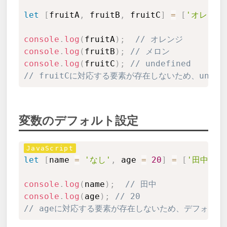
let
[
fruitA
,
 fruitB
,
 fruitC
]
=
[
'オレンジ
console
.
log
(
fruitA
)
;
// オレンジ
console
.
log
(
fruitB
)
;
// メロン
console
.
log
(
fruitC
)
;
// undefined
// fruitCに対応する要素が存在しないため、undef
変数のデフォルト設定
Copy
let
[
name 
=
'なし'
,
 age 
=
20
]
=
[
'田中'
]
;
console
.
log
(
name
)
;
// 田中
console
.
log
(
age
)
;
// 20
// ageに対応する要素が存在しないため、デフォル